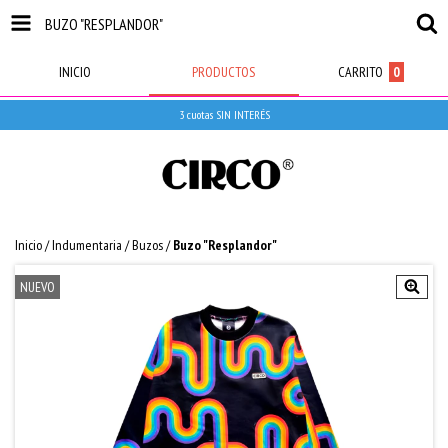
BUZO "RESPLANDOR"
INICIO
PRODUCTOS
CARRITO
0
3 cuotas SIN INTERÉS
Inicio
/
Indumentaria
/
Buzos
/
Buzo "Resplandor"
NUEVO